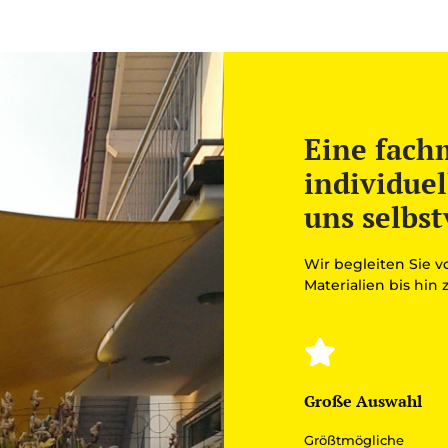
Eine fach
individuel
uns selbst
Wir begleiten Sie 
Materialien bis hin
Große Auswahl
Größtmögliche