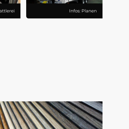
attlerei
Infos: Planen